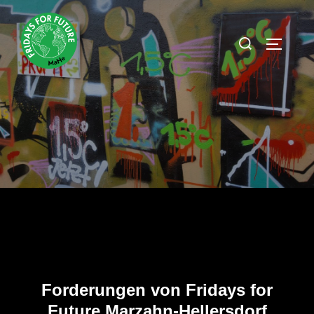
Zum
Inhalt
Suchen
SEITEN
springen
nach:
Forderungen von Fridays for
Future Marzahn-Hellersdorf